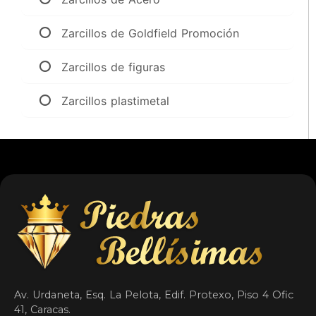
Zarcillos de Goldfield Promoción
Zarcillos de figuras
Zarcillos plastimetal
Av. Urdaneta, Esq. La Pelota, Edif. Protexo, Piso 4 Ofic
41, Caracas.