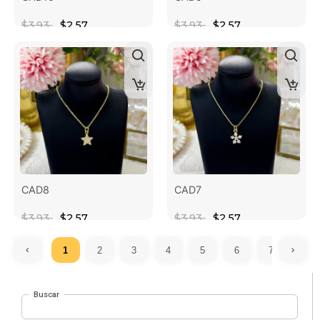
$3.93
$2.57
$3.93
$2.57
CAD8
CAD7
$3.93
$2.57
$3.93
$2.57
1
2
3
4
5
6
7
...
Buscar