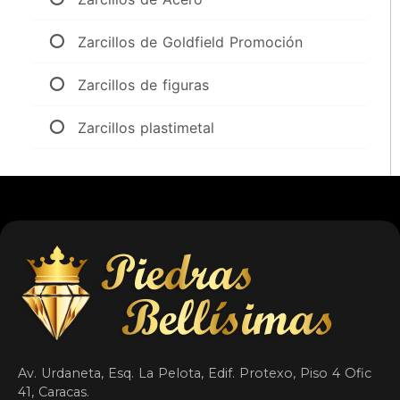
Zarcillos de Goldfield Promoción
Zarcillos de figuras
Zarcillos plastimetal
Av. Urdaneta, Esq. La Pelota, Edif. Protexo, Piso 4 Ofic
41, Caracas.