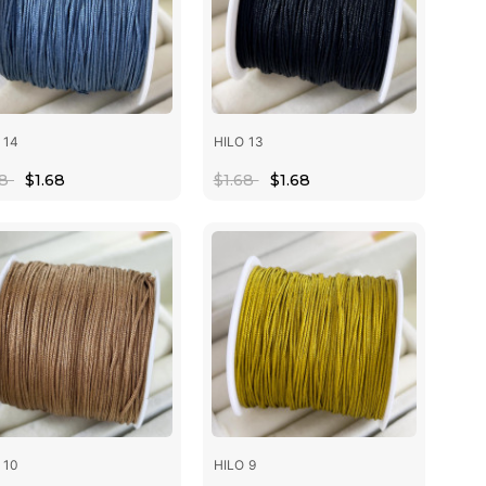
 14
HILO 13
68
$1.68
$1.68
$1.68
 10
HILO 9