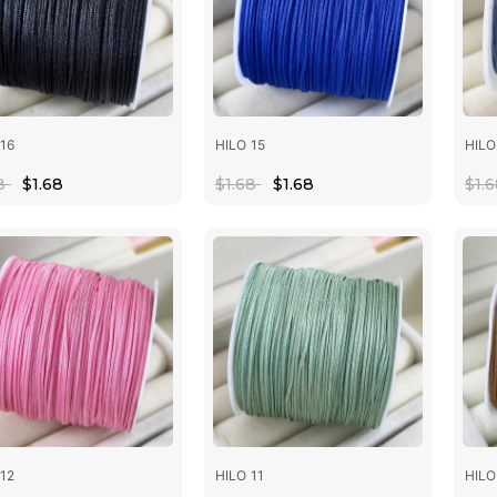
 16
HILO 15
HILO
68
$1.68
$1.68
$1.68
$1.
 12
HILO 11
HILO