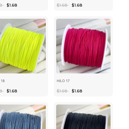
68
$1.68
$1.68
$1.68
 18
HILO 17
68
$1.68
$1.68
$1.68