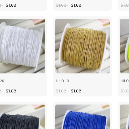
68
$1.68
$1.68
$1.68
$1.
 20
HILO 19
HILO
68
$1.68
$1.68
$1.68
$1.