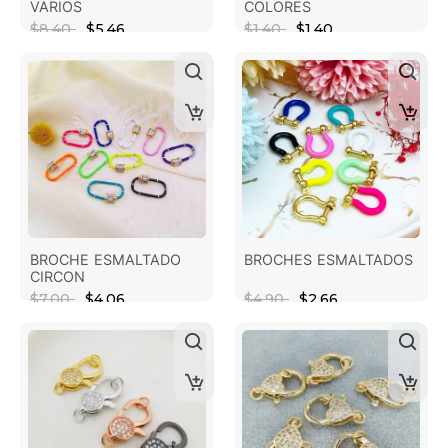
VARIOS
COLORES
$8.40
$5.46
$1.40
$1.40
BROCHE ESMALTADO
BROCHES ESMALTADOS
CIRCON
$7.00
$4.06
$4.90
$2.66