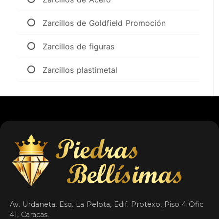
Zarcillos de Goldfield Promoción
Zarcillos de figuras
Zarcillos plastimetal
Av. Urdaneta, Esq. La Pelota, Edif. Protexo, Piso 4 Ofic
41, Caracas.