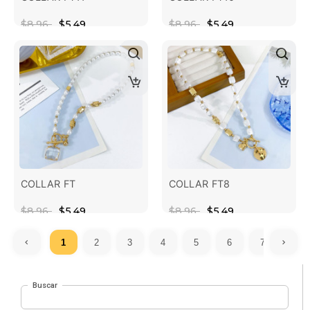
$8.96
$5.49
$8.96
$5.49
COLLAR FT
COLLAR FT8
$8.96
$5.49
$8.96
$5.49
1
2
3
4
5
6
7
Buscar